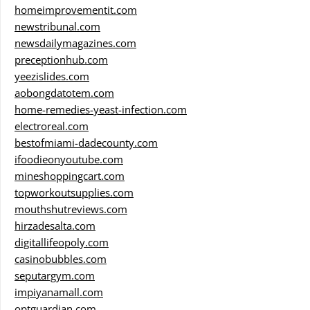
homeimprovementit.com
newstribunal.com
newsdailymagazines.com
preceptionhub.com
yeezislides.com
aobongdatotem.com
home-remedies-yeast-infection.com
electroreal.com
bestofmiami-dadecounty.com
ifoodieonyoutube.com
mineshoppingcart.com
topworkoutsupplies.com
mouthshutreviews.com
hirzadesalta.com
digitallifeopoly.com
casinobubbles.com
seputargym.com
impiyanamall.com
optguardian.com