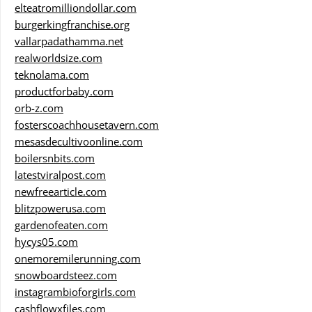
elteatromilliondollar.com
burgerkingfranchise.org
vallarpadathamma.net
realworldsize.com
teknolama.com
productforbaby.com
orb-z.com
fosterscoachhousetavern.com
mesasdecultivoonline.com
boilersnbits.com
latestviralpost.com
newfreearticle.com
blitzpowerusa.com
gardenofeaten.com
hycys05.com
onemoremilerunning.com
snowboardsteez.com
instagrambioforgirls.com
cashflowxfiles.com