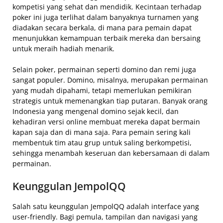
kompetisi yang sehat dan mendidik. Kecintaan terhadap
poker ini juga terlihat dalam banyaknya turnamen yang
diadakan secara berkala, di mana para pemain dapat
menunjukkan kemampuan terbaik mereka dan bersaing
untuk meraih hadiah menarik.
Selain poker, permainan seperti domino dan remi juga
sangat populer. Domino, misalnya, merupakan permainan
yang mudah dipahami, tetapi memerlukan pemikiran
strategis untuk memenangkan tiap putaran. Banyak orang
Indonesia yang mengenal domino sejak kecil, dan
kehadiran versi online membuat mereka dapat bermain
kapan saja dan di mana saja. Para pemain sering kali
membentuk tim atau grup untuk saling berkompetisi,
sehingga menambah keseruan dan kebersamaan di dalam
permainan.
Keunggulan JempolQQ
Salah satu keunggulan JempolQQ adalah interface yang
user-friendly. Bagi pemula, tampilan dan navigasi yang