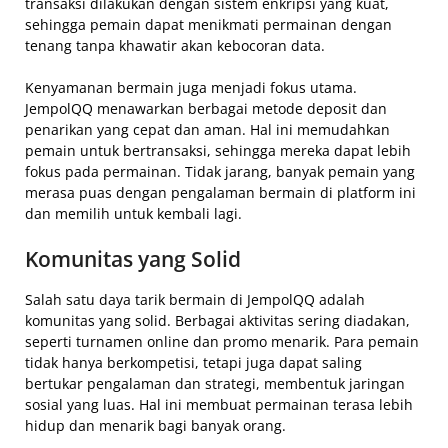
transaksi dilakukan dengan sistem enkripsi yang kuat,
sehingga pemain dapat menikmati permainan dengan
tenang tanpa khawatir akan kebocoran data.
Kenyamanan bermain juga menjadi fokus utama.
JempolQQ menawarkan berbagai metode deposit dan
penarikan yang cepat dan aman. Hal ini memudahkan
pemain untuk bertransaksi, sehingga mereka dapat lebih
fokus pada permainan. Tidak jarang, banyak pemain yang
merasa puas dengan pengalaman bermain di platform ini
dan memilih untuk kembali lagi.
Komunitas yang Solid
Salah satu daya tarik bermain di JempolQQ adalah
komunitas yang solid. Berbagai aktivitas sering diadakan,
seperti turnamen online dan promo menarik. Para pemain
tidak hanya berkompetisi, tetapi juga dapat saling
bertukar pengalaman dan strategi, membentuk jaringan
sosial yang luas. Hal ini membuat permainan terasa lebih
hidup dan menarik bagi banyak orang.